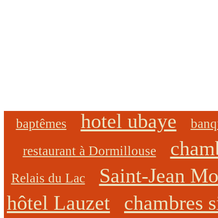
hotel ubaye
baptêmes
banq
chamb
restaurant à Dormillouse
Saint-Jean Mo
Relais du Lac
hôtel Lauzet
chambres s