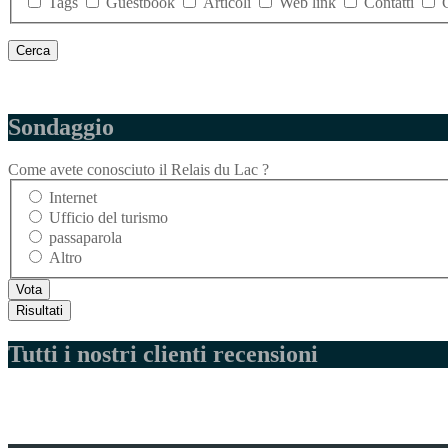
Tags
Guestbook
Articoli
Web link
Contatti
Sondaggio
Come avete conosciuto il Relais du Lac ?
Internet
Ufficio del turismo
passaparola
Altro
Tutti i nostri clienti recensioni